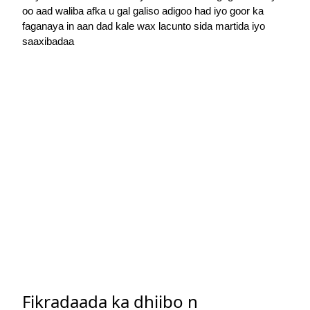
oo aad waliba afka u gal galiso adigoo had iyo goor ka
faganaya in aan dad kale wax lacunto sida martida iyo
saaxibadaa
Fikradaada ka dhiibo n