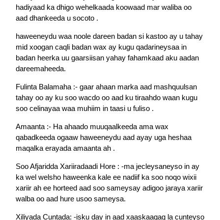
hadiyaad ka dhigo wehelkaada koowaad mar waliba oo
aad dhankeeda u socoto .
haweeneydu waa noole dareen badan si kastoo ay u tahay
mid xoogan caqli badan wax ay kugu qadarineysaa in
badan heerka uu gaarsiisan yahay fahamkaad aku aadan
dareemaheeda.
Fulinta Balamaha :- gaar ahaan marka aad mashquulsan
tahay oo ay ku soo wacdo oo aad ku tiraahdo waan kugu
soo celinayaa waa muhiim in taasi u fuliso .
Amaanta :- Ha ahaado muuqaalkeeda ama wax
qabadkeeda ogaaw haweeneydu aad ayay uga heshaa
maqalka erayada amaanta ah .
Soo Afjaridda Xariiradaadi Hore : -ma jecleysaneyso in ay
ka wel welsho haweenka kale ee nadiif ka soo noqo wixii
xariir ah ee horteed aad soo sameysay adigoo jaraya xariir
walba oo aad hure usoo sameysa.
Xiliyada Cuntada: -isku day in aad xaaskaagag la cunteyso