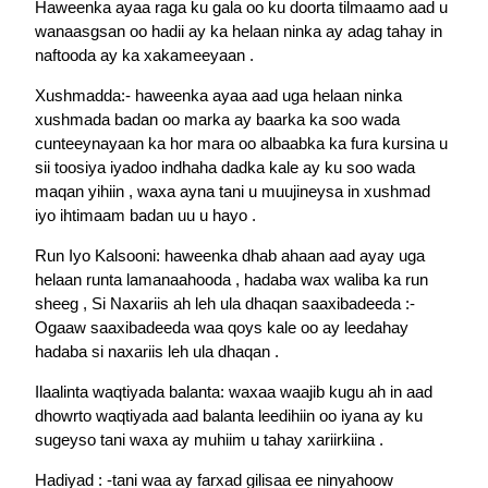
Haweenka ayaa raga ku gala oo ku doorta tilmaamo aad u
wanaasgsan oo hadii ay ka helaan ninka ay adag tahay in
naftooda ay ka xakameeyaan .
Xushmadda:- haweenka ayaa aad uga helaan ninka
xushmada badan oo marka ay baarka ka soo wada
cunteeynayaan ka hor mara oo albaabka ka fura kursina u
sii toosiya iyadoo indhaha dadka kale ay ku soo wada
maqan yihiin , waxa ayna tani u muujineysa in xushmad
iyo ihtimaam badan uu u hayo .
Run Iyo Kalsooni: haweenka dhab ahaan aad ayay uga
helaan runta lamanaahooda , hadaba wax waliba ka run
sheeg , Si Naxariis ah leh ula dhaqan saaxibadeeda :-
Ogaaw saaxibadeeda waa qoys kale oo ay leedahay
hadaba si naxariis leh ula dhaqan .
Ilaalinta waqtiyada balanta: waxaa waajib kugu ah in aad
dhowrto waqtiyada aad balanta leedihiin oo iyana ay ku
sugeyso tani waxa ay muhiim u tahay xariirkiina .
Hadiyad : -tani waa ay farxad gilisaa ee ninyahoow