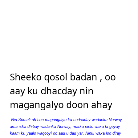
Sheeko qosol badan , oo
aay ku dhacday nin
magangalyo doon ahay
Nin Somali ah baa magangalyo ka codsaday wadanka Norway
ama iska dhibay wadanka Norway, marka ninki waxa la geyay
kaam ku yaalo waqooyi oo aad u dad yar. Ninki waxa loo diray