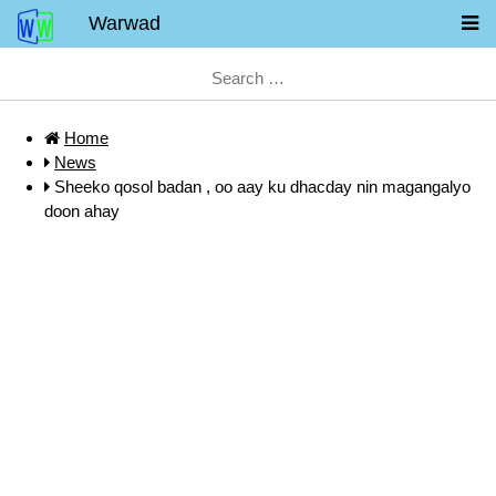
Warwad
Home
News
Sheeko qosol badan , oo aay ku dhacday nin magangalyo
doon ahay