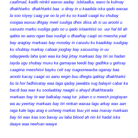
caafimad, kadib niinkii waxoo aaday isbitaalka, waxo la kulmay
dhakhtarko. dhakhtarkii baa u diray in u kaadida iska qado waxaa
la soo siiyey caag yar oo la yiri ku so kaadi caagii ku shubay
xoogaa wuxuu dhigay meel suuliga dhex diisa ah si uu arootii u
xasuuto marku suuliga galo oo u qado islaantiisii oo uur hal bil ah
qabta oo aanu ogan baa suuligii u dhaaftay caajii oo meesha yaal
bay aragtay markaas bay mooday in caruutu ku kaadiday suuligay
ku shubtay markay cabaar joogtay bay xasuustay in uu
odaygeedu laha iyan waa ka biqi jirtay markaas bay tiri oo hadan
tayda ugu shubay muxu ka garnayaa teedii bay gadhka u gelisay
caagiina meeshiisii bayku celi say isagoonwaxba oganay baa
arootii kacay caagii oo aanu eegin buu dhegta qabtay dhakhtarkii
bu la hor fadhiisatay waa laga qaday jawabta sug balayiri cabar ka
bacdi baa wax ku soolaabtay naagtii u ahayd dhakhtarada
markaas bay tir war balkalay naag tur juban o o meesh joogtayan
wa au yeertay markaas bay tiri ninkan waxaa lagu arkay wax aan
raga kale lagu arag e usheeg markas buu yiri waa maxay markaas
bay tiri wax kaa soo baxay uu laba bilood ah nin kii hadal iska
daaye waa neefsan waaye