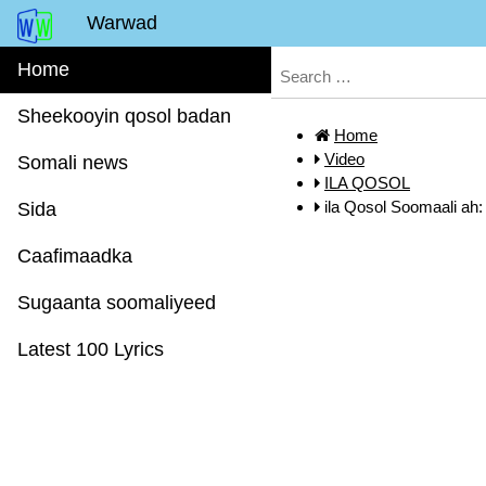
Warwad
Home
Sheekooyin qosol badan
Home
Video
Somali news
ILA QOSOL
ila Qosol Soomaali ah
Sida
Caafimaadka
Sugaanta soomaliyeed
Latest 100 Lyrics