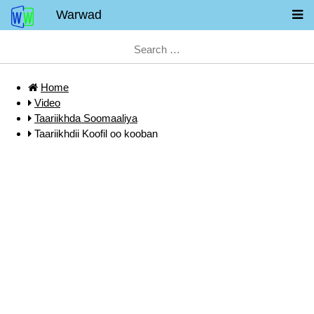
Warwad
Home
Video
Taariikhda Soomaaliya
Taariikhdii Koofil oo kooban